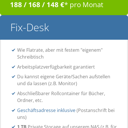
188 / 168 / 148 €
* pro Monat
Fix-Desk
Wie Flatrate, aber mit festem "eigenem"
Schreibtisch
Arbeitsplatzverfügbarkeit garantiert
Du kannst eigene Geräte/Sachen aufstellen
und da lassen (z.B. Monitor)
Abschließbarer Rollcontainer für Bücher,
Ordner, etc.
Geschäftsadresse inklusive
(Postanschrift bei
uns)
1 TB
Private Storage auf unserem NAS (z.B. für