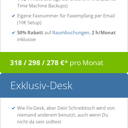
Time Machine Backups)
Eigene Faxnummer für Faxempfang per Email
(10€ Setup)
50% Rabatt
auf
Raumbuchungen
,
2 h/Monat
inklusive
318 / 298 / 278 €
* pro Monat
Exklusiv-Desk
Wie Fix-Desk, aber Dein Schreibtisch wird von
niemand anderem benutzt, auch wenn Du
nicht da sein solltest